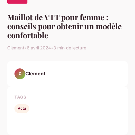
Maillot de VTT pour femme :
conseils pour obtenir un modèle
confortable
Clément
•
6 avril 2024
•
3 min de lecture
Clément
C
TAGS
Actu