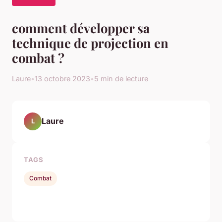
comment développer sa
technique de projection en
combat ?
Laure
•
13 octobre 2023
•
5 min de lecture
Laure
L
TAGS
Combat