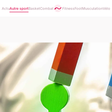
Actu
Autre sport
Basket
Combat
Fitness
Foot
Musculation
Vélo